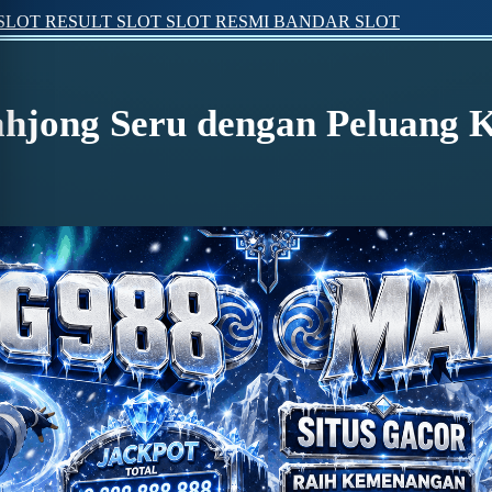
SLOT
RESULT SLOT
SLOT RESMI
BANDAR SLOT
hjong Seru dengan Peluang