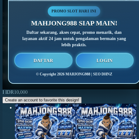
Popular Products
PROMO SLOT HARI INI
Shop All Designs
MAHJONG988
BANDAR TOTO
DATA SLOT
SLOT
RESULT SLOT
SLOT RESMI
BANDAR SLOT
MAHJONG988 SIAP MAIN!
Design ID: 74235272
Daftar sekarang, akses cepat, promo menarik, dan
layanan aktif 24 jam untuk pengalaman bermain yang
lebih praktis.
MAHJONG988 🀄 Sensasi
Mahjong Seru dengan Peluang
DAFTAR
LOGIN
Kemenangan
© Copyright 2026 MAHJONG988 | SEO DHNZ
I
IDR10,000
Create an account to favorite this design!