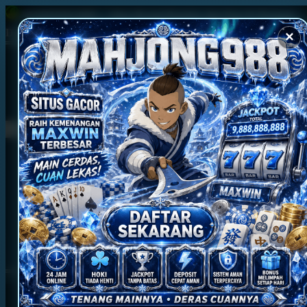
MAHJONG988 :
Situs Resmi Bandar slot Top #1 Dengan
Data Result SLOT Terupdate
×
Shop
Carik Apa Di MAHJONG988 der?
Account
LOGIN
DAFTAR
Explore Categories