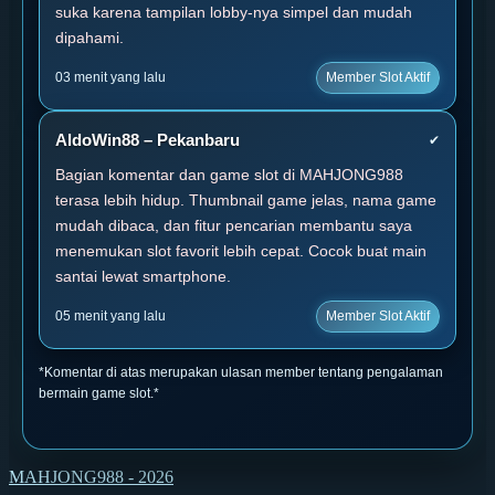
suka karena tampilan lobby-nya simpel dan mudah
dipahami.
03 menit yang lalu
Member Slot Aktif
AldoWin88 – Pekanbaru
✔
Bagian komentar dan game slot di MAHJONG988
terasa lebih hidup. Thumbnail game jelas, nama game
mudah dibaca, dan fitur pencarian membantu saya
menemukan slot favorit lebih cepat. Cocok buat main
santai lewat smartphone.
05 menit yang lalu
Member Slot Aktif
*Komentar di atas merupakan ulasan member tentang pengalaman
bermain game slot.*
MAHJONG988 - 2026