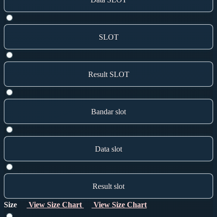
SLOT
Result SLOT
Bandar slot
Data slot
Result slot
Size
View Size Chart
View Size Chart