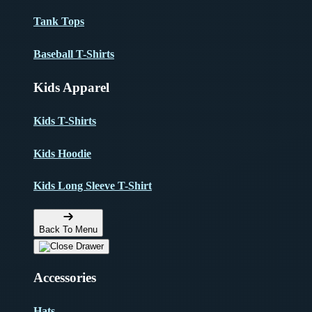
Tank Tops
Baseball T-Shirts
Kids Apparel
Kids T-Shirts
Kids Hoodie
Kids Long Sleeve T-Shirt
Back To Menu
Accessories
Hats