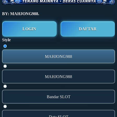
BY:
MAHJONG988.
LOGIN
DAFTAR
Style
MAHJONG988
MAHJONG988
Bandar SLOT
Data SLOT