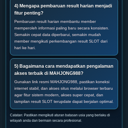
4) Mengapa pembaruan result harian menjadi
fitur penting?
Pembaruan result harian membantu member
memperoleh informasi paling baru secara konsisten.
Semakin cepat data diperbarui, semakin mudah
member mengikuti perkembangan result SLOT dari
hari ke hari.
5) Bagaimana cara mendapatkan pengalaman
akses terbaik di MAHJONG988?
Gunakan link resmi MAHJONG988, pastikan koneksi
internet stabil, dan akses situs melalui browser terbaru
agar fitur sistem modern, akses super cepat, dan
tampilan result SLOT terupdate dapat berjalan optimal.
Catatan: Pastikan mengikuti aturan batasan usia yang berlaku di
wilayah anda dan bermain secara profesional.