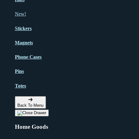
New!
Stickers
Magnets
Phone Cases
Pins
Totes
Back To Menu
Home Goods