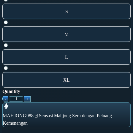
S
M
L
XL
Quantity
-
+
MAHJONG988 🀄 Sensasi Mahjong Seru dengan Peluang
Kemenangan