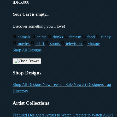
IDR5,000
Your Cart is empty...
Discover something you'll love!
animals
anime
drinks
fantasy
food
funny
movies
sci-fi
sports
television
vintage
Shop All Designs
Shop Designs
Shop All Designs
New Tees on Sale
Newest Designers
Tag
Directory
Artist Collections
Featured Designers
Artists to Watch
Creators to Watch
AAPI