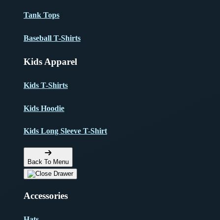
Tank Tops
Baseball T-Shirts
Kids Apparel
Kids T-Shirts
Kids Hoodie
Kids Long Sleeve T-Shirt
Back To Menu
Accessories
Hats