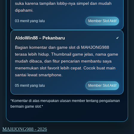
suka karena tampilan lobby-nya simpel dan mudah
dipahami.
03 menit yang lalu
Member Slot Aktif
AldoWin88 – Pekanbaru
✔
Bagian komentar dan game slot di MAHJONG988
terasa lebih hidup. Thumbnail game jelas, nama game
mudah dibaca, dan fitur pencarian membantu saya
menemukan slot favorit lebih cepat. Cocok buat main
santai lewat smartphone.
05 menit yang lalu
Member Slot Aktif
*Komentar di atas merupakan ulasan member tentang pengalaman
bermain game slot.*
MAHJONG988 - 2026