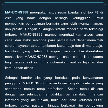
MAHJONG988
merupakan situs resmi bandar slot top #1 di
Asia yang hadir dengan berbagai keunggulan untuk
memberikan pengalaman bermain yang lebih nyaman, aman,
dan praktis. Dengan dukungan sistem modern serta teknologi
terbaru, MAHJONG988 mampu menghadirkan akses yang
cepat dan stabil sehingga para pemain slot dapat menikmati
seluruh layanan tanpa hambatan kapan saja dan di mana saja.
Reputasi yang telah dibangun selama bertahun-tahun
menjadikan MAHJONG988 sebagai salah satu pilihan utama
bagi pecinta slot yang mengutamakan kualitas layanan dan
kemudahan akses.
Sebagai bandar slot yang berfokus pada kenyamanan
pengguna, MAHJONG988 menyediakan tampilan website yang
sederhana namun tetap profesional. Setiap menu disusun
dengan rapi sehingga memudahkan pemain dalam mencari
informasi yang dibutuhkan, mulai dari data keluaran SLOT
terbaru, jadwal pasaran, hingga berbagai fitur pendukung