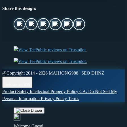
Share this design:
@Copyright 2014 - 2026 MAHJONG988 | SEO DHNZ
Indonesia - IDR
Product Safety
Intellectual Property Policy
CA: Do Not Sell My
Personal Information
Privacy Policy
Terms
Welcome Guest!