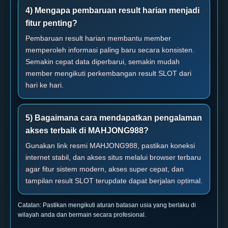
4) Mengapa pembaruan result harian menjadi
fitur penting?
Pembaruan result harian membantu member
memperoleh informasi paling baru secara konsisten.
Semakin cepat data diperbarui, semakin mudah
member mengikuti perkembangan result SLOT dari
hari ke hari.
5) Bagaimana cara mendapatkan pengalaman
akses terbaik di MAHJONG988?
Gunakan link resmi MAHJONG988, pastikan koneksi
internet stabil, dan akses situs melalui browser terbaru
agar fitur sistem modern, akses super cepat, dan
tampilan result SLOT terupdate dapat berjalan optimal.
Catatan: Pastikan mengikuti aturan batasan usia yang berlaku di
wilayah anda dan bermain secara profesional.