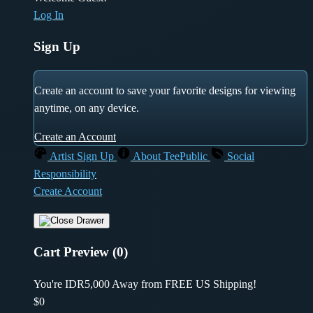
Log In
Sign Up
Create an account to save your favorite designs for viewing
anytime, on any device.
Create an Account
Artist Sign Up
About TeePublic
Social
Responsibility
Create Account
Cart Preview (0)
You're
IDR5,000
Away from
FREE US Shipping!
$0