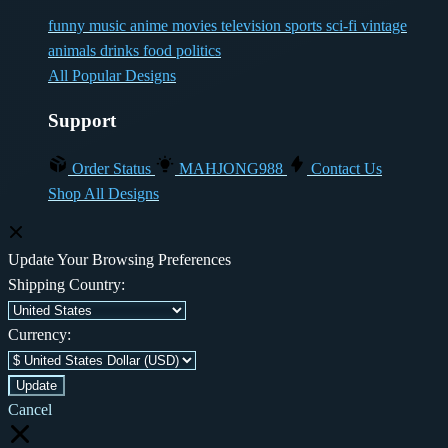
funny
music
anime
movies
television
sports
sci-fi
vintage
animals
drinks
food
politics
All Popular Designs
Support
Order Status
MAHJONG988
Contact Us
Shop All Designs
Update Your Browsing Preferences
Shipping Country:
Currency:
Cancel