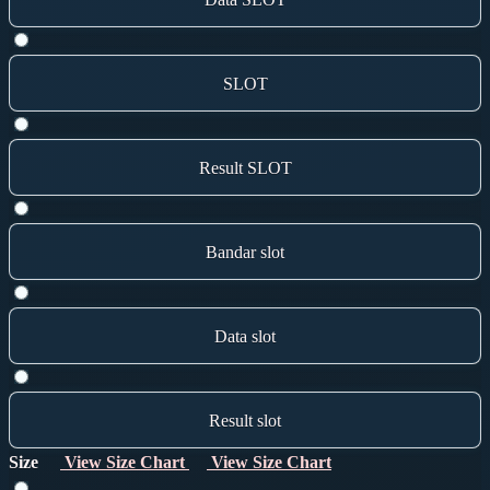
SLOT
Result SLOT
Bandar slot
Data slot
Result slot
Size
View Size Chart
View Size Chart