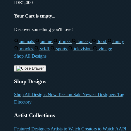
IDR5,000
Your Cart is empty...
Discover something you'll love!
animals
anime
drinks
fantasy
food
funny
movies
sci-fi
sports
television
vintage
Shop All Designs
Shop Designs
Shop All Designs
New Tees on Sale
Newest Designers
Tag
Directory
Artist Collections
Featured Designers
Artists to Watch
Creators to Watch
AAPI