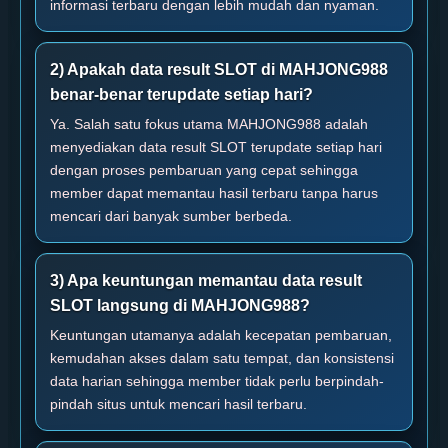
informasi terbaru dengan lebih mudah dan nyaman.
2) Apakah data result SLOT di MAHJONG988
benar-benar terupdate setiap hari?
Ya. Salah satu fokus utama MAHJONG988 adalah
menyediakan data result SLOT terupdate setiap hari
dengan proses pembaruan yang cepat sehingga
member dapat memantau hasil terbaru tanpa harus
mencari dari banyak sumber berbeda.
3) Apa keuntungan memantau data result
SLOT langsung di MAHJONG988?
Keuntungan utamanya adalah kecepatan pembaruan,
kemudahan akses dalam satu tempat, dan konsistensi
data harian sehingga member tidak perlu berpindah-
pindah situs untuk mencari hasil terbaru.