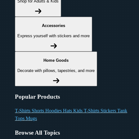
Shop for Adults & Kids
Accessories
Express yourself with stickers and more
Home Goods
Decorate with pillows, tapestries, and more
Popular Products
T-Shirts
Shorts
Hoodies
Hats
Kids T-Shirts
Stickers
Tank
Tops
Mugs
Browse All Topics