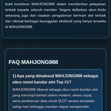
bukti komitmen MAHJONG988 dalam memberikan pelayanan
terbaik kepada seluruh member. Segera daftarkan akun Anda
sekarang juga dan rasakan pengalaman bermain slot terbaik
dan nikmati berbagai keunggulan eksklusif yang hanya tersedia
di MAHJONG988.
FAQ MAHJONG988
1) Apa yang dimaksud MAHJONG988 sebagai
situs resmi bandar slot Top #1?
MAHJONG988 dikenal sebagai situs resmi bandar slot
yang menonjol berkat sistem modern, akses cepat,
serta pembaruan data result SLOT secara konsisten
setiap hari sehingga member dapat memperoleh